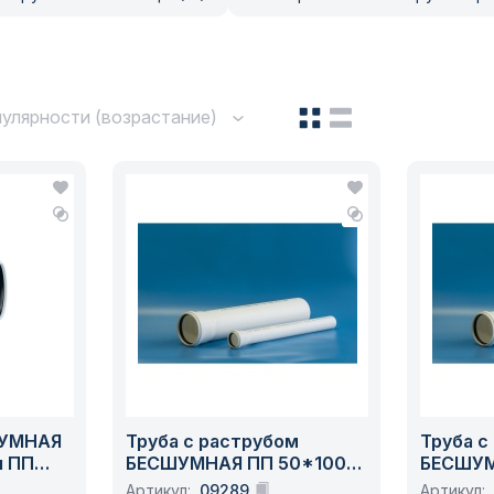
улярности (возрастание)
ШУМНАЯ
Труба с раструбом
Труба с
я ПП
БЕСШУМНАЯ ПП 50*1000
БЕСШУМ
я вн.
для вн. канализации белая
для вн.
Артикул:
09289
Артикул: