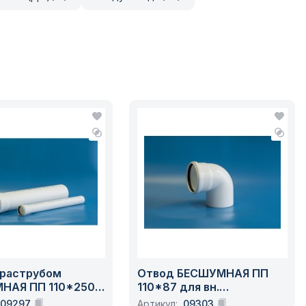
 раструбом
Отвод БЕСШУМНАЯ ПП
НАЯ ПП 110*250
110*87 для вн.
 канализации белая
канализации белая
09297
Артикул:
09303