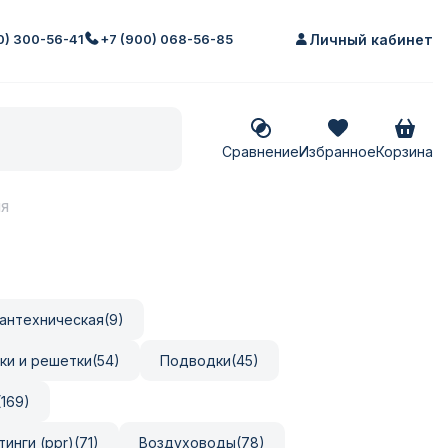
Личный кабинет
0) 300-56-41
+7 (900) 068-56-85
Сравнение
Корзина
ия
сантехническая
(9)
юки и решетки
(54)
подводки
(45)
(169)
инги (ppr)
(71)
воздуховоды
(78)