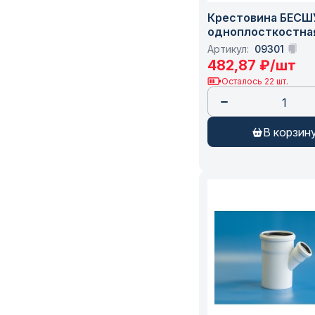
Крестовина БЕС
одноплосткостна
110*110*50/87 для
Артикул:
09301
канализации бела
482,87
₽
/шт
ПОЛИТЭК (1300115
Осталось 22 шт.
в корзин