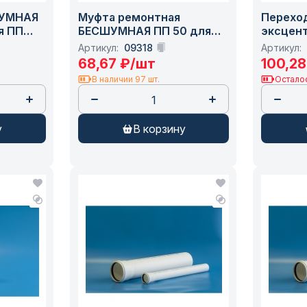
ШУМНАЯ
Муфта ремонтная
Перехо
я ПП
БЕСШУМНАЯ ПП 50 для
эксцен
 вн.
вн.кан. белая ПОЛИТЭК
110/50 д
Артикул:
09318
Артикул:
я
(300050010) /100
канализ
68,67
₽
/шт
100,28
87) /25
ПОЛИТЭК
В наличии 97 шт.
Осталос
у
в корзину