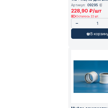
канализации бела
Артикул:
09295
ПОЛИТЭК (20011114
228,90
₽
/шт
Осталось 22 шт.
в корзин