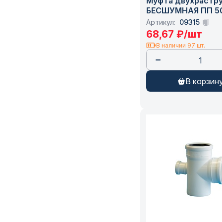
Муфта двухрастр
БЕСШУМНАЯ ПП 50
вн.кан. белая ПО
Артикул:
09315
(300050020) /100
68,67
₽
/шт
В наличии 97 шт.
в корзин