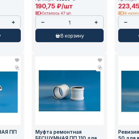
я
ПОЛИТЭК (11005010) /10
ПОЛИТЭК
190,75
₽
/шт
223,4
02) /20
Осталось 47 шт.
В налич
у
в корзину
НАЯ ПП
Муфта ремонтная
Ревизи
БЕСШУМНАЯ ПП 110 для
50 для 